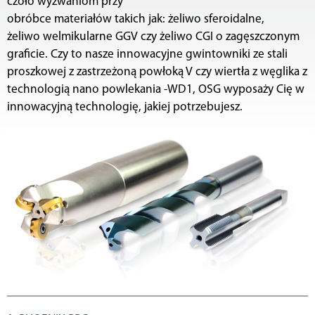
czoło wyzwaniom przy
obróbce materiałów takich jak: żeliwo sferoidalne,
żeliwo welmikularne GGV czy żeliwo CGI o zagęszczonym
graficie. Czy to nasze innowacyjne gwintowniki ze stali
proszkowej z zastrzeżoną powłoką V czy wiertła z węglika z
technologią nano powlekania -WD1, OSG wyposaży Cię w
innowacyjną technologię, jakiej potrzebujesz.