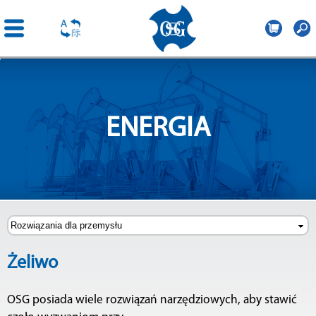
OSG
Poland
Przejdź
do
treści
ENERGIA
Żeliwo
OSG posiada wiele rozwiązań narzędziowych, aby stawić