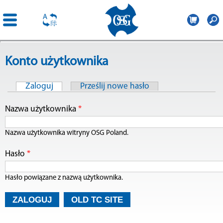
OSG
Poland
Przejdź
Konto użytkownika
do
treści
Zaloguj
(aktywna karta)
Prześlij nowe hasło
Karty podstawowe
Nazwa użytkownika
*
Nazwa użytkownika witryny OSG Poland.
Hasło
*
Hasło powiązane z nazwą użytkownika.
OLD TC SITE