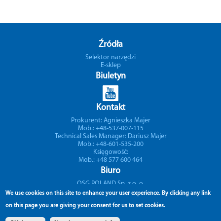
Źródła
Selektor narzędzi
E-sklep
Biuletyn
Kontakt
Prokurent: Agnieszka Majer
Mob.: +48-537-007-115
Technical Sales Manager: Dariusz Majer
Mob.: +48-601-535-200
Księgowość:
Mob.: +48 577 600 464
Biuro
OSG POLAND Sp. z o. o.
Spóldzielcza 57
We use cookies on this site to enhance your user experience.
By clicking any link
05-074 Halinów – Poland
on this page you are giving your consent for us to set cookies.
Mob.: +48 570 677 711
Mob.: +48 732 701 704