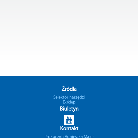
Źródła
Selektor narzędzi
E-sklep
Biuletyn
Kontakt
Prokurent: Agnieszka Majer